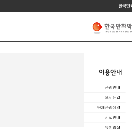
관람안내
오시는길
단체관람예약
시설안내
뮤지엄샵