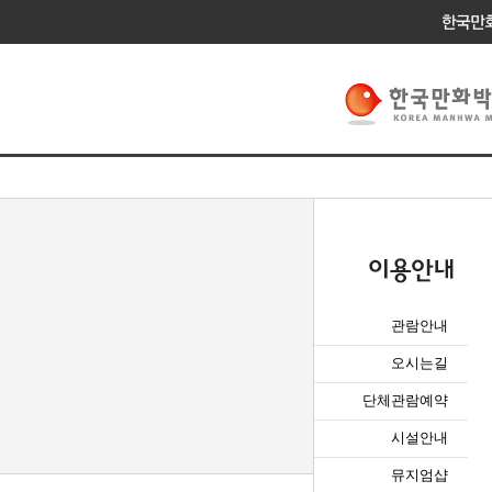
관람안내
오시는길
단체관람예약
시설안내
뮤지엄샵