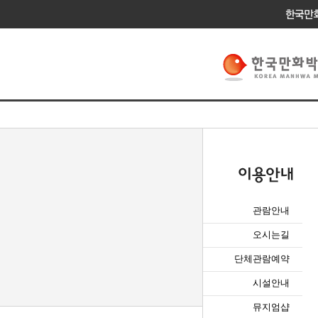
관람안내
오시는길
단체관람예약
시설안내
뮤지엄샵