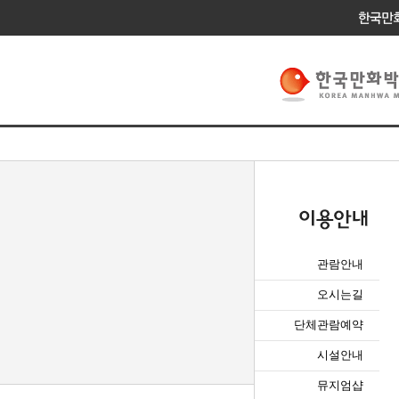
관람안내
오시는길
단체관람예약
시설안내
뮤지엄샵