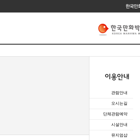
관람안내
오시는길
단체관람예약
시설안내
뮤지엄샵