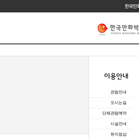
관람안내
오시는길
단체관람예약
시설안내
뮤지엄샵