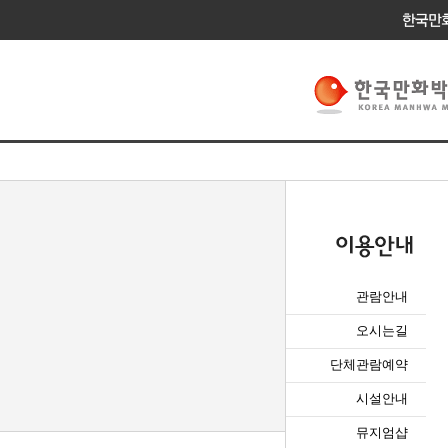
관람안내
오시는길
단체관람예약
시설안내
뮤지엄샵