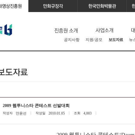
공지사항
지원/공모
보도자료
뉴
2009 웹투니스타 콘테스트 선발대회
작성자
안윤선
작성일
2010.01.05
조회
4,003
2009 웹투니스타 콘테스트‘Dau