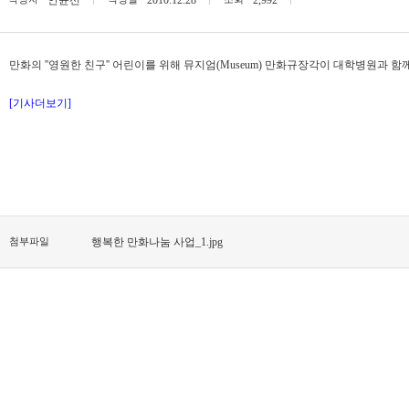
안윤선
2010.12.28
2,992
만화의 ''영원한 친구'' 어린이를 위해 뮤지엄(Museum) 만화규장각이 대학병원과 
[기사더보기]
첨부파일
행복한 만화나눔 사업_1.jpg