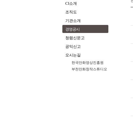
CI소개
조직도
기관소개
경영공시
청렴신문고
공익신고
오시는길
한국만화영상진흥원
부천만화창작스튜디오